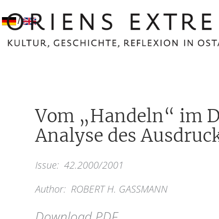
/
Vom „Handeln“ im Da
Analyse des Ausdruc
Issue:
42.2000/2001
Author:
ROBERT H. GASSMANN
Download PDF