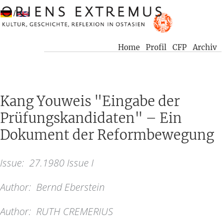
/
Home
Profil
CFP
Archiv
Kang Youweis "Eingabe der
Prüfungskandidaten" – Ein
Dokument der Reformbewegung
Issue:
27.1980 Issue I
Author:
Bernd Eberstein
Author:
RUTH CREMERIUS